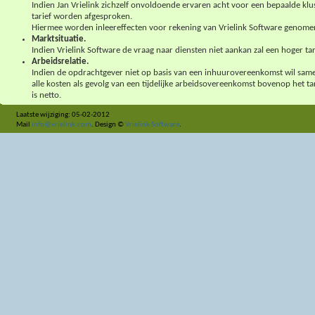
Indien Jan Vrielink zichzelf onvoldoende ervaren acht voor een bepaalde klu
tarief worden afgesproken.
Hiermee worden inleereffecten voor rekening van Vrielink Software genome
Marktsituatie.
Indien Vrielink Software de vraag naar diensten niet aankan zal een hoger t
Arbeidsrelatie.
Indien de opdrachtgever niet op basis van een inhuurovereenkomst wil sam
alle kosten als gevolg van een tijdelijke arbeidsovereenkomst bovenop het ta
is netto.
Laatste wijziging: 05-02-2012
Mail
info@vrielink.com
. Design ©
Vrielink Software
.