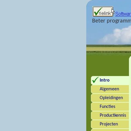
Beter programm
Intro
Algemeen
Opleidingen
Functies
Productkennis
Projecten