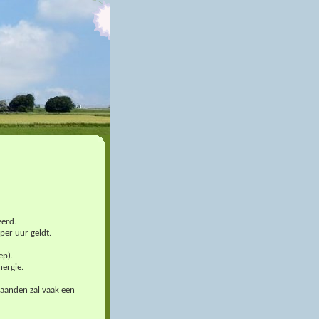
eerd.
per uur geldt.
ep).
nergie.
maanden zal vaak een