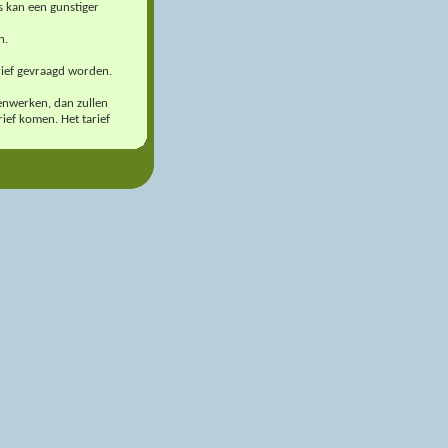
s kan een gunstiger
n.
arief gevraagd worden.
enwerken, dan zullen
rief komen. Het tarief